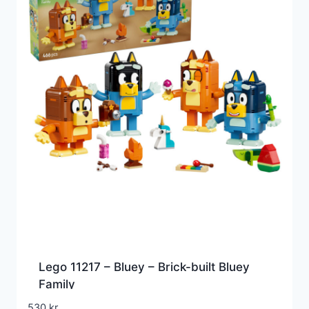
Lego 11217 – Bluey – Brick-built Bluey
Family
530
kr.