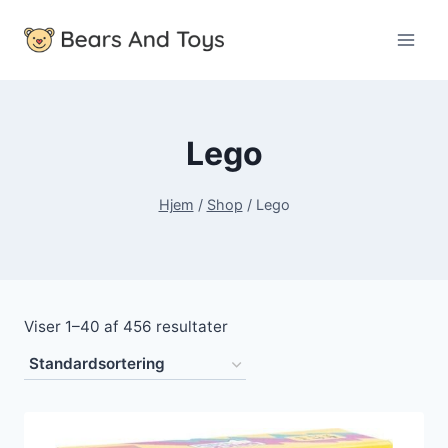
Fortsæt
til
indhold
Lego
Hjem
/
Shop
/
Lego
Viser 1–40 af 456 resultater