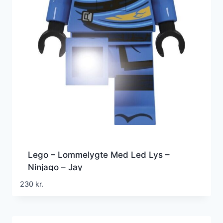
Lego – Lommelygte Med Led Lys –
Ninjago – Jay
230
kr.