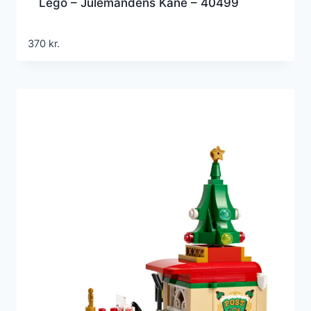
Lego – Julemandens Kane – 40499
370
kr.