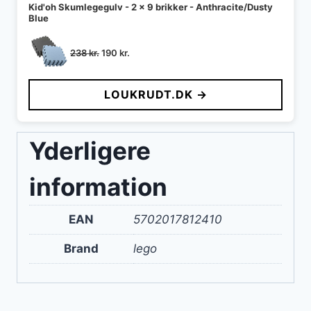
Kid'oh Skumlegegulv - 2 x 9 brikker - Anthracite/Dusty
Blue
Den
Den
238
kr.
190
kr.
oprindelige
aktuelle
pris
pris
LOUKRUDT.DK →
var:
er:
238 kr..
190 kr..
Yderligere
information
EAN
5702017812410
Brand
lego