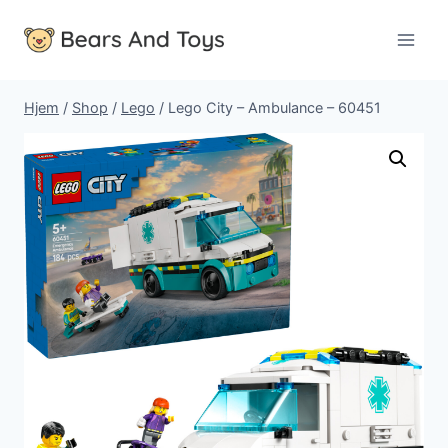
Fortsæt
til
indhold
Hjem
/
Shop
/
Lego
/
Lego City – Ambulance – 60451