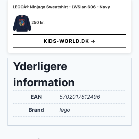
LEGOÂ® Ninjago Sweatshirt - LWSian 606 - Navy
250
kr.
KIDS-WORLD.DK →
Yderligere
information
EAN
5702017812496
Brand
lego