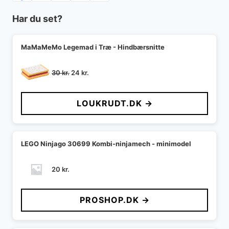
Har du set?
MaMaMeMo Legemad i Træ - Hindbærsnitte
Den
Den
30
kr.
24
kr.
oprindelige
aktuelle
pris
pris
LOUKRUDT.DK →
var:
er:
30 kr..
24 kr..
LEGO Ninjago 30699 Kombi-ninjamech - minimodel
20
kr.
PROSHOP.DK →