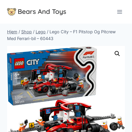
Fortsæt
til
indhold
Hjem
/
Shop
/
Lego
/
Lego City – F1 Pitstop Og Pitcrew
Med Ferrari-bil – 60443