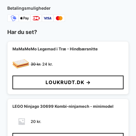
Betalingsmuligheder
Har du set?
MaMaMeMo Legemad i Træ - Hindbærsnitte
Den
Den
30
kr.
24
kr.
oprindelige
aktuelle
pris
pris
LOUKRUDT.DK →
var:
er:
30 kr..
24 kr..
LEGO Ninjago 30699 Kombi-ninjamech - minimodel
20
kr.