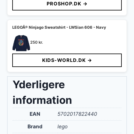
PROSHOP.DK →
LEGOÂ® Ninjago Sweatshirt - LWSian 606 - Navy
250
kr.
KIDS-WORLD.DK →
Yderligere
information
EAN
5702017822440
Brand
lego