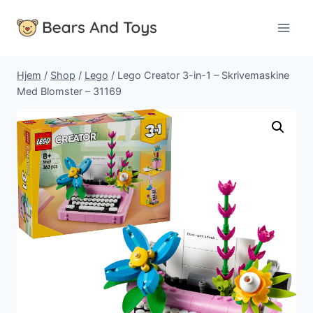
Fortsæt
til
indhold
Hjem
/
Shop
/
Lego
/
Lego Creator 3-in-1 – Skrivemaskine
Med Blomster – 31169