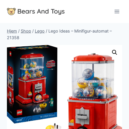
Fortsæt
til
indhold
Hjem
/
Shop
/
Lego
/
Lego Ideas – Minifigur-automat –
21358