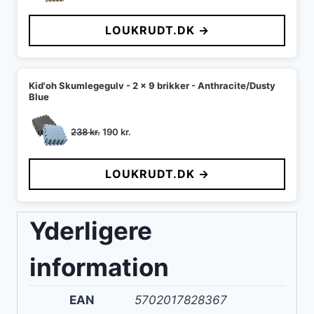
LOUKRUDT.DK →
Kid'oh Skumlegegulv - 2 x 9 brikker - Anthracite/Dusty
Blue
Den
Den
238
kr.
190
kr.
oprindelige
aktuelle
pris
pris
LOUKRUDT.DK →
var:
er:
238 kr..
190 kr..
Yderligere
information
EAN
5702017828367