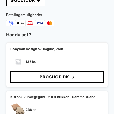
GUCCA.DK →
Betalingsmuligheder
Har du set?
BabyDan Design skumgulv, kork
135
kr.
PROSHOP.DK →
Kid'oh Skumlegegulv - 2 x 9 brikker - Caramel/Sand
238
kr.