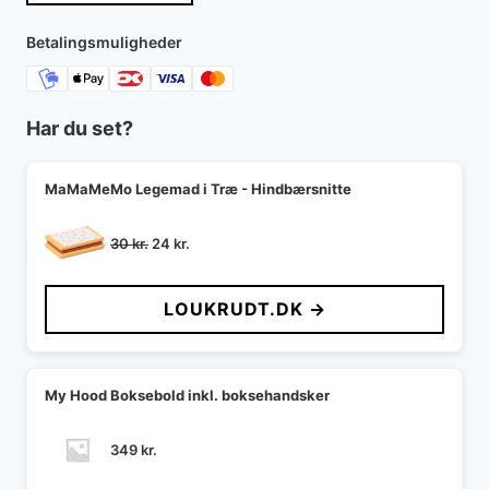
Betalingsmuligheder
Har du set?
MaMaMeMo Legemad i Træ - Hindbærsnitte
Den
Den
30
kr.
24
kr.
oprindelige
aktuelle
pris
pris
LOUKRUDT.DK →
var:
er:
30 kr..
24 kr..
My Hood Boksebold inkl. boksehandsker
349
kr.