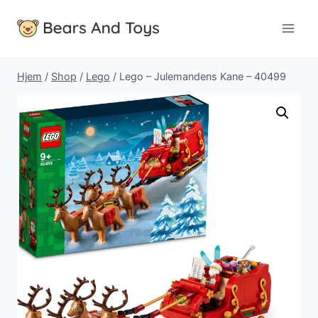
Fortsæt
til
indhold
Hjem
/
Shop
/
Lego
/
Lego – Julemandens Kane – 40499