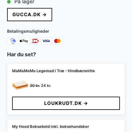
På lager
GUCCA.DK →
Betalingsmuligheder
Har du set?
MaMaMeMo Legemad i Træ - Hindbærsnitte
Den
Den
30
kr.
24
kr.
oprindelige
aktuelle
pris
pris
LOUKRUDT.DK →
var:
er:
30 kr..
24 kr..
My Hood Boksebold inkl. boksehandsker