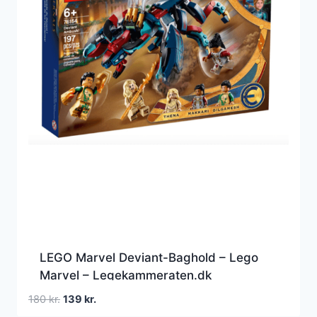
LEGO Marvel Deviant-Baghold – Lego
Marvel – Legekammeraten.dk
Den
Den
180
kr.
139
kr.
oprindelige
aktuelle