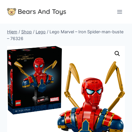
Fortsæt
til
indhold
Hjem
/
Shop
/
Lego
/
Lego Marvel – Iron Spider-man-buste
– 76326