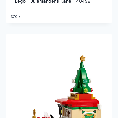
Lego – Julemandens Kane – 40499
370
kr.