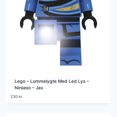
Lego – Lommelygte Med Led Lys –
Ninjago – Jay
230
kr.