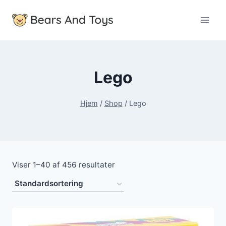
Fortsæt
til
indhold
Lego
Hjem
/
Shop
/
Lego
Viser 1–40 af 456 resultater