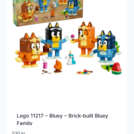
Lego 11217 – Bluey – Brick-built Bluey
Family
530
kr.