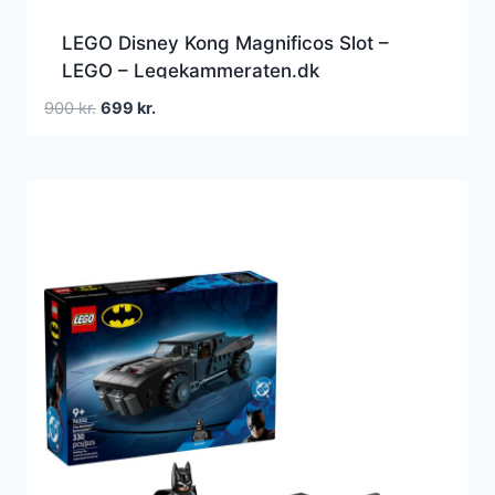
LEGO Disney Kong Magnificos Slot –
LEGO – Legekammeraten.dk
Den
Den
900
kr.
699
kr.
oprindelige
aktuelle
pris
pris
var:
er:
900 kr..
699 kr..