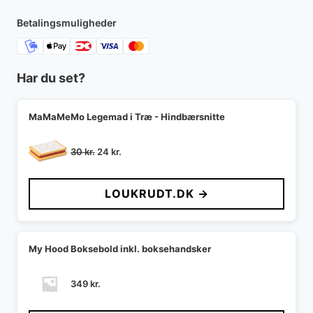
Betalingsmuligheder
Har du set?
MaMaMeMo Legemad i Træ - Hindbærsnitte
Den
Den
30
kr.
24
kr.
oprindelige
aktuelle
pris
pris
LOUKRUDT.DK →
var:
er:
30 kr..
24 kr..
My Hood Boksebold inkl. boksehandsker
349
kr.