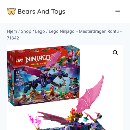
Fortsæt
til
indhold
Hjem
/
Shop
/
Lego
/
Lego Ninjago – Mesterdragen Rontu –
71842