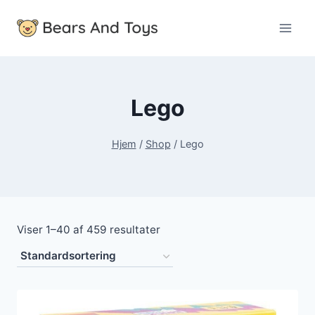
Fortsæt
til
indhold
Lego
Hjem
/
Shop
/
Lego
Viser 1–40 af 459 resultater