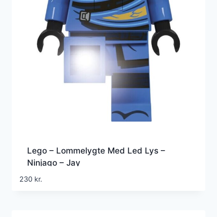
Lego – Lommelygte Med Led Lys –
Ninjago – Jay
230
kr.