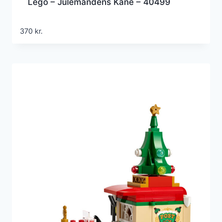
Lego – Julemandens Kane – 40499
370
kr.