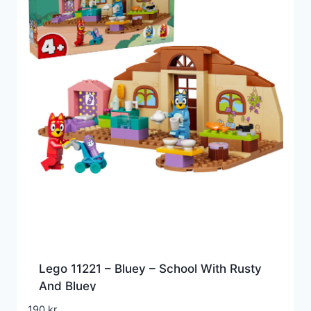
Lego 11221 – Bluey – School With Rusty
And Bluey
190
kr.