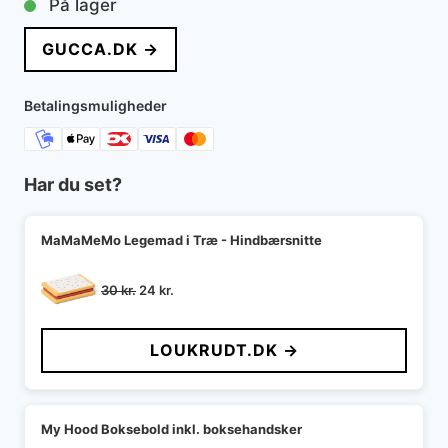
På lager
GUCCA.DK →
Betalingsmuligheder
Har du set?
MaMaMeMo Legemad i Træ - Hindbærsnitte
Den
Den
30
kr.
24
kr.
oprindelige
aktuelle
pris
pris
LOUKRUDT.DK →
var:
er:
30 kr..
24 kr..
My Hood Boksebold inkl. boksehandsker