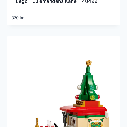
Lego – Julemandens Kane – 40499
370
kr.