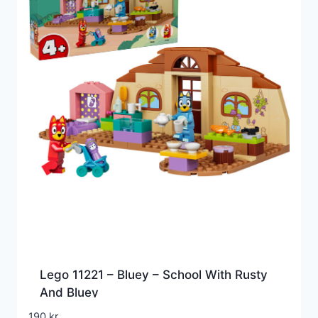
Lego 11221 – Bluey – School With Rusty
And Bluey
190
kr.