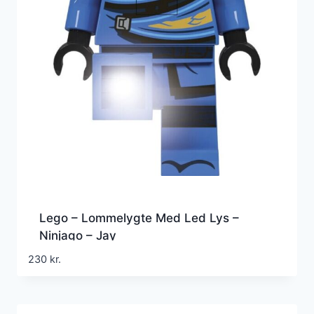
Lego – Lommelygte Med Led Lys –
Ninjago – Jay
230
kr.