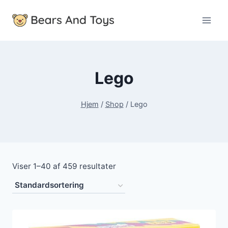
Fortsæt
til
indhold
Lego
Hjem
/
Shop
/
Lego
Viser 1–40 af 459 resultater