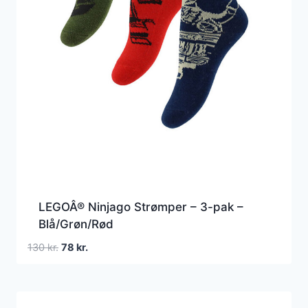
LEGOÂ® Ninjago Strømper – 3-pak –
Blå/Grøn/Rød
Den
Den
130
kr.
78
kr.
oprindelige
aktuelle
pris
pris
var:
er: