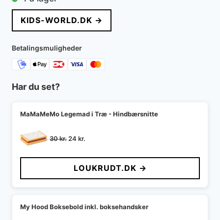
KIDS-WORLD.DK →
Betalingsmuligheder
Har du set?
MaMaMeMo Legemad i Træ - Hindbærsnitte
Den
Den
30
kr.
24
kr.
oprindelige
aktuelle
pris
pris
LOUKRUDT.DK →
var:
er:
30 kr..
24 kr..
My Hood Boksebold inkl. boksehandsker