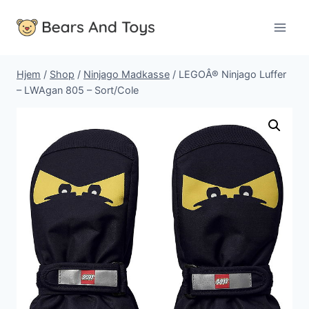
Fortsæt
til
indhold
Hjem
/
Shop
/
Ninjago Madkasse
/
LEGOÂ® Ninjago Luffer
– LWAgan 805 – Sort/Cole