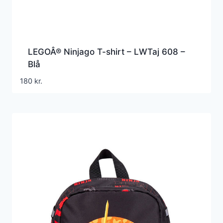
LEGOÂ® Ninjago T-shirt – LWTaj 608 –
Blå
180
kr.