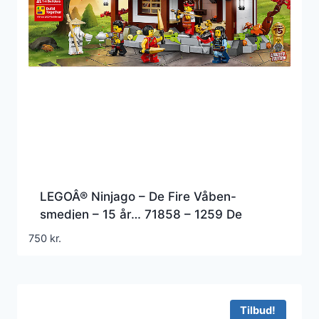
LEGOÂ® Ninjago – De Fire Våben-
smedjen – 15 år… 71858 – 1259 De
750
kr.
Tilbud!