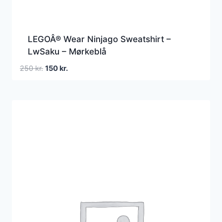
LEGOÂ® Wear Ninjago Sweatshirt –
LwSaku – Mørkeblå
Den
Den
250
kr.
150
kr.
oprindelige
aktuelle
pris
pris
var:
er:
250 kr..
150 kr..