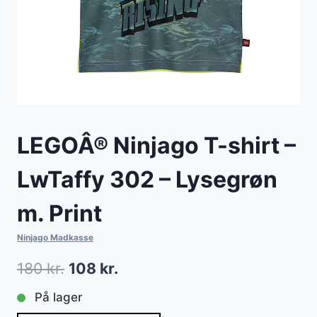
LEGOÂ® Ninjago T-shirt –
LwTaffy 302 – Lysegrøn
m. Print
Ninjago Madkasse
Den
Den
180
kr.
108
kr.
oprindelige
aktuelle
På lager
pris
pris