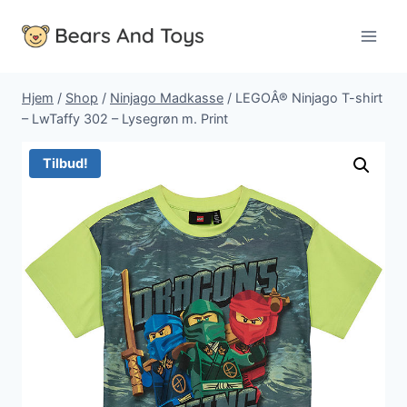
Fortsæt
til
indhold
Hjem
/
Shop
/
Ninjago Madkasse
/
LEGOÂ® Ninjago T-shirt
– LwTaffy 302 – Lysegrøn m. Print
Tilbud!