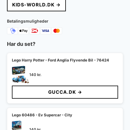
KIDS-WORLD.DK →
var:
er:
180 kr..
108 kr..
Betalingsmuligheder
Har du set?
Lego Harry Potter - Ford Anglia Flyvende Bil - 76424
140
kr.
GUCCA.DK →
Lego 60486 - Ev Supercar - City
140
kr.