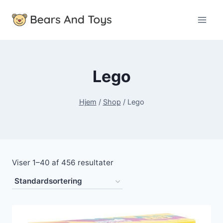
Fortsæt
til
indhold
Lego
Hjem
/
Shop
/
Lego
Viser 1–40 af 456 resultater