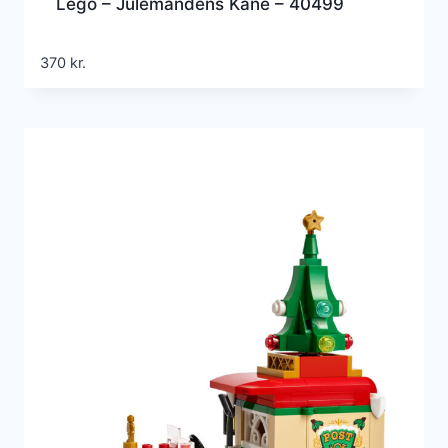
Lego – Julemandens Kane – 40499
370
kr.