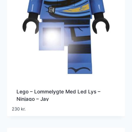
Lego – Lommelygte Med Led Lys –
Ninjago – Jay
230
kr.