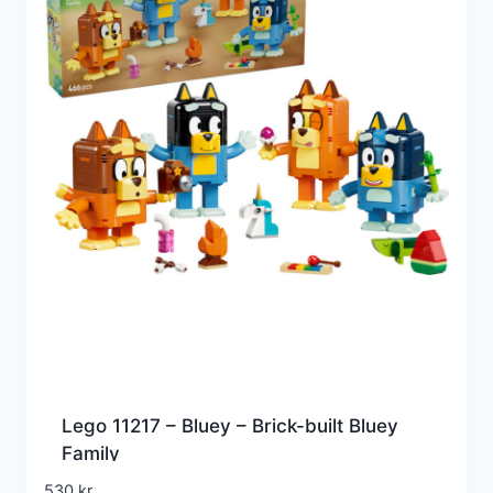
Lego 11217 – Bluey – Brick-built Bluey
Family
530
kr.