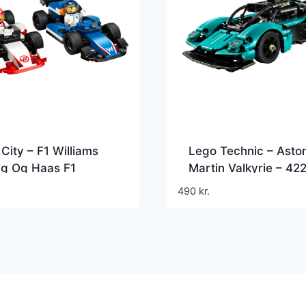
City – F1 Williams
Lego Technic – Asto
ng Og Haas F1
Martin Valkyrie – 42
biler – 60464
490
kr.