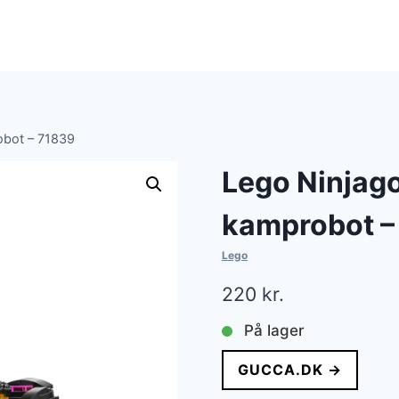
obot – 71839
Lego Ninjago
kamprobot –
Lego
220
kr.
På lager
GUCCA.DK →