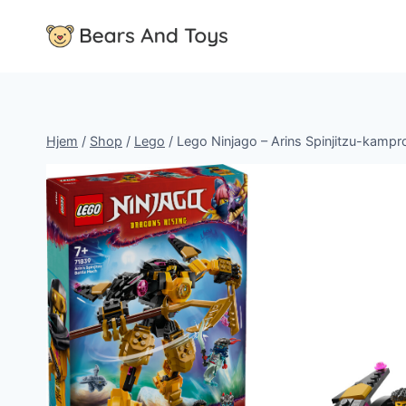
Fortsæt
til
indhold
Hjem
/
Shop
/
Lego
/
Lego Ninjago – Arins Spinjitzu-kampr