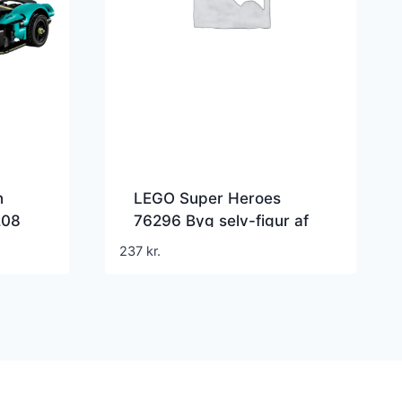
n
LEGO Super Heroes
208
76296 Byg selv-figur af
den nye Captain America
237
kr.