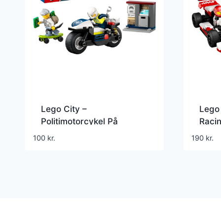
Lego City –
Lego 
Politimotorcykel På
Raci
Forbryderjagt – 60455
Racer
100
kr.
190
kr.