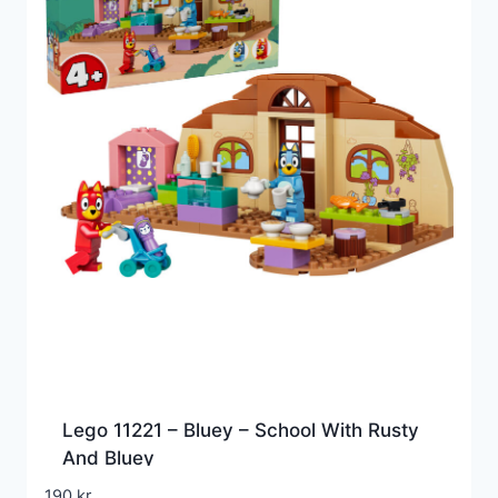
Lego 11221 – Bluey – School With Rusty
And Bluey
190
kr.