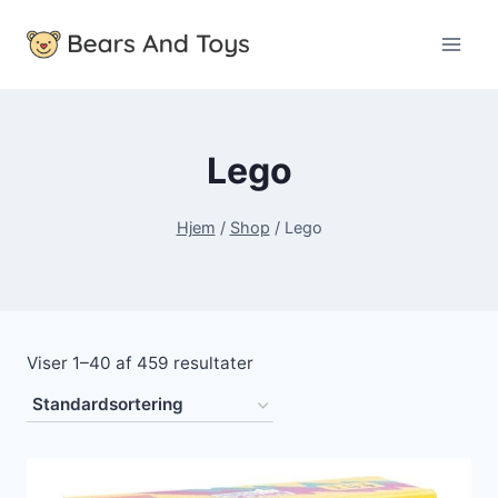
Fortsæt
til
indhold
Lego
Hjem
/
Shop
/
Lego
Viser 1–40 af 459 resultater