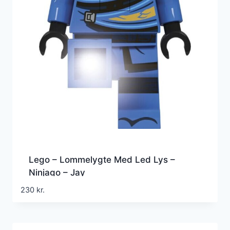
Lego – Lommelygte Med Led Lys –
Ninjago – Jay
230
kr.