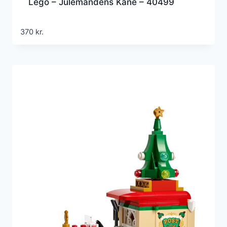
Lego – Julemandens Kane – 40499
370
kr.