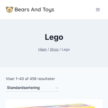
Fortsæt
til
indhold
Lego
Hjem
/
Shop
/
Lego
Viser 1–40 af 456 resultater