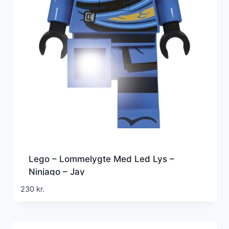
Lego – Lommelygte Med Led Lys –
Ninjago – Jay
230
kr.