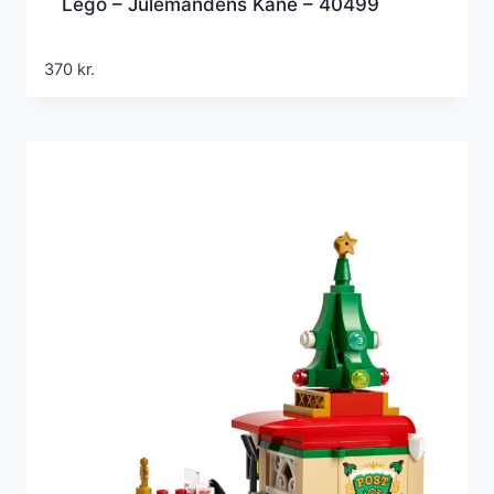
Lego – Julemandens Kane – 40499
370
kr.