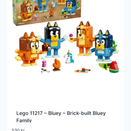
Lego 11217 – Bluey – Brick-built Bluey
Family
530
kr.