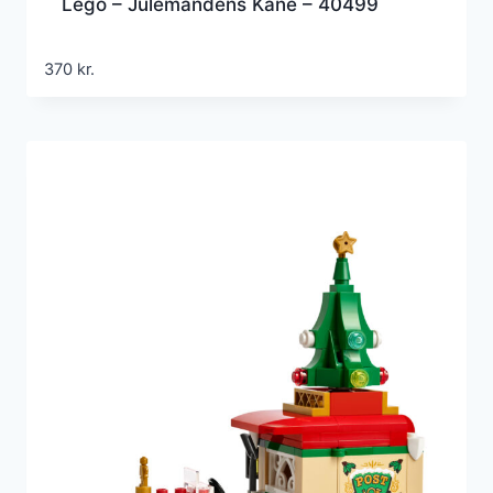
Lego – Julemandens Kane – 40499
370
kr.