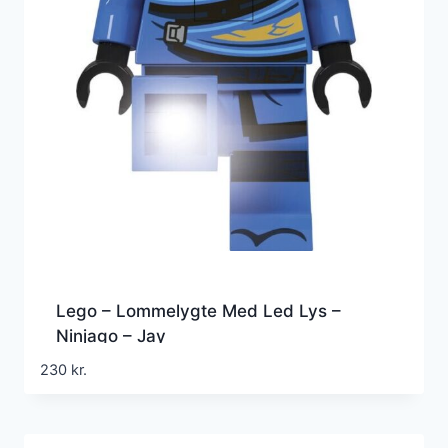
Lego – Lommelygte Med Led Lys –
Ninjago – Jay
230
kr.