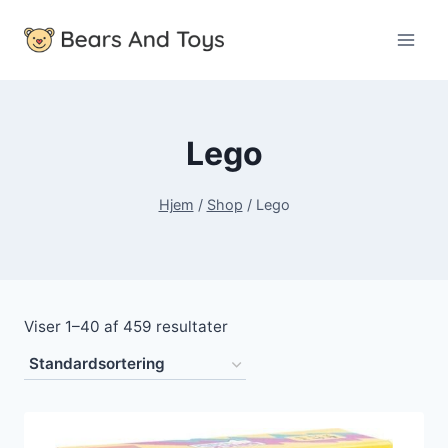
Fortsæt
til
indhold
Lego
Hjem
/
Shop
/
Lego
Viser 1–40 af 459 resultater