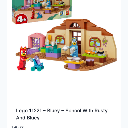
Lego 11221 – Bluey – School With Rusty
And Bluey
190
kr.