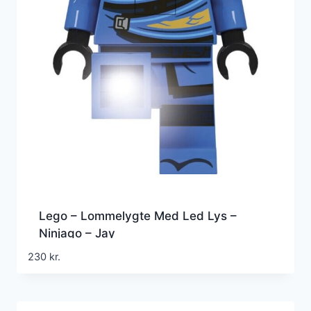
Lego – Lommelygte Med Led Lys –
Ninjago – Jay
230
kr.