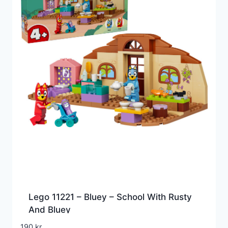
Lego 11221 – Bluey – School With Rusty
And Bluey
190
kr.