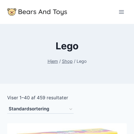
Fortsæt
til
indhold
Lego
Hjem
/
Shop
/
Lego
Viser 1–40 af 459 resultater