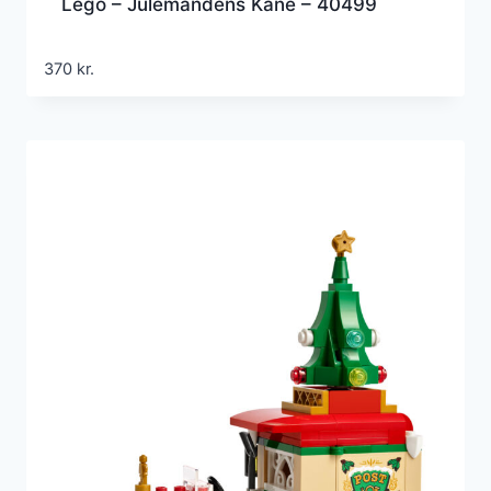
Lego – Julemandens Kane – 40499
370
kr.