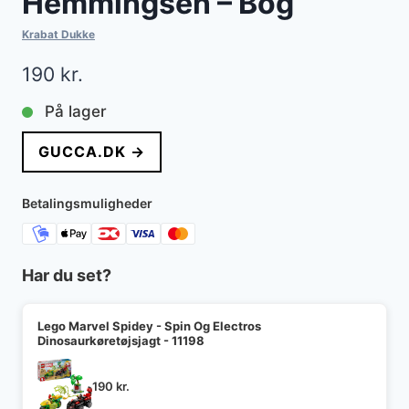
Hemmingsen – Bog
Krabat Dukke
190
kr.
På lager
GUCCA.DK →
Betalingsmuligheder
Har du set?
Lego Marvel Spidey - Spin Og Electros
Dinosaurkøretøjsjagt - 11198
190
kr.