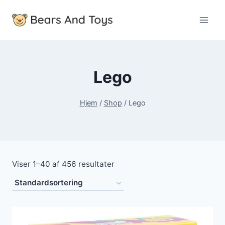
Fortsæt
til
indhold
Lego
Hjem
/
Shop
/
Lego
Viser 1–40 af 456 resultater