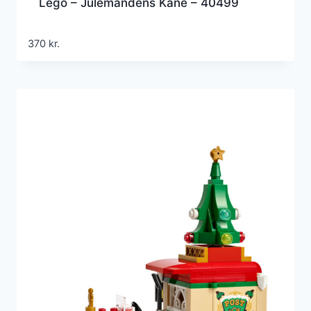
Lego – Julemandens Kane – 40499
370
kr.