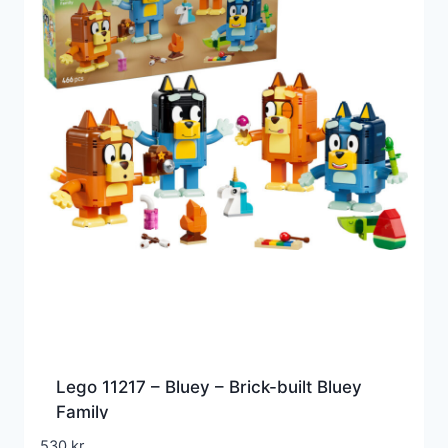
Lego 11217 – Bluey – Brick-built Bluey
Family
530
kr.