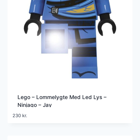
Lego – Lommelygte Med Led Lys –
Ninjago – Jay
230
kr.