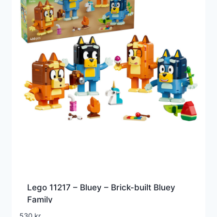
Lego 11217 – Bluey – Brick-built Bluey
Family
530
kr.