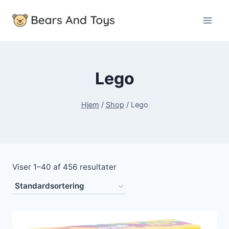
Fortsæt
til
indhold
Lego
Hjem
/
Shop
/
Lego
Viser 1–40 af 456 resultater