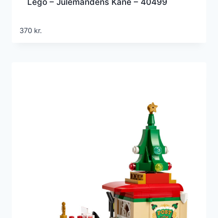
Lego – Julemandens Kane – 40499
370
kr.