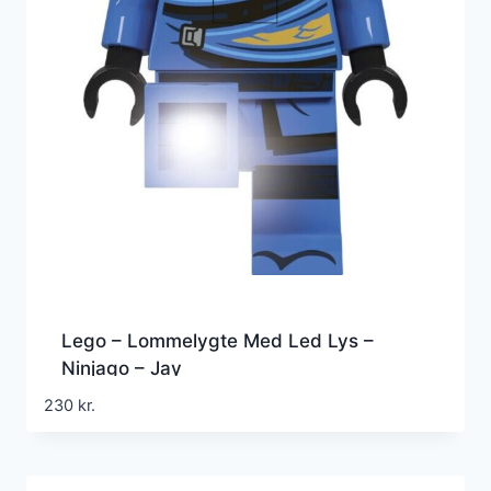
Lego – Lommelygte Med Led Lys –
Ninjago – Jay
230
kr.